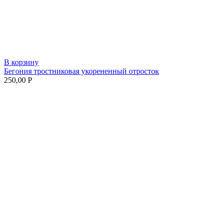
В корзину
Бегония тростниковая укорененный отросток
250,00
Р