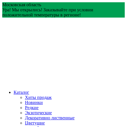
Перейти
Московская область
к
Ура! Мы открылись! Заказывайте при условии
содержанию
положительной температуры в регионе!
Каталог
Хиты продаж
Новинки
Редкие
Экзотические
Декоративно лиственные
Цветущие