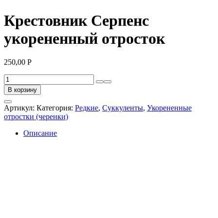
Крестовник Серпенс
укорененный отросток
250,00
Р
Количество
товара
В корзину
Крестовник
Серпенс
Артикул:
Категория:
Редкие
,
Суккуленты
,
Укорененные
укорененный
отростки (черенки)
отросток
Описание