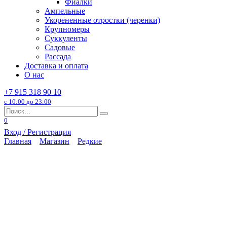
Фиалки
Ампельные
Укорененные отростки (черенки)
Крупномеры
Суккуленты
Садовые
Рассада
Доставка и оплата
О нас
+7 915 318 90 10
с 10:00 до 23:00
Search
for:
0
Вход / Регистрация
Главная
Магазин
Редкие