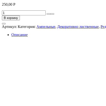
250,00
Р
Количество
товара
В корзину
Традесканция
Зебрина
Артикул:
Категория:
Ампельные
,
Декоративно лиственные
,
Ре
дисколор
Описание