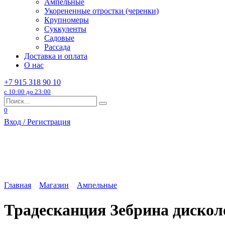
Ампельные
Укорененные отростки (черенки)
Крупномеры
Суккуленты
Садовые
Рассада
Доставка и оплата
О нас
+7 915 318 90 10
с 10:00 до 23:00
Search
for:
0
Вход / Регистрация
Главная
Магазин
Ампельные
Традесканция Зебрина дискол