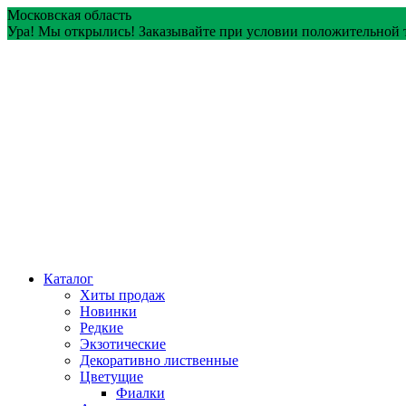
Перейти
Московская область
к
Ура! Мы открылись! Заказывайте при условии положительной 
содержанию
Каталог
Хиты продаж
Новинки
Редкие
Экзотические
Декоративно лиственные
Цветущие
Фиалки