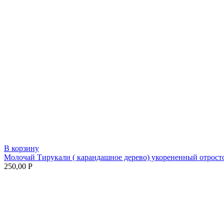
В корзину
Молочай Тирукали ( карандашное дерево) укорененный отрост
250,00
Р