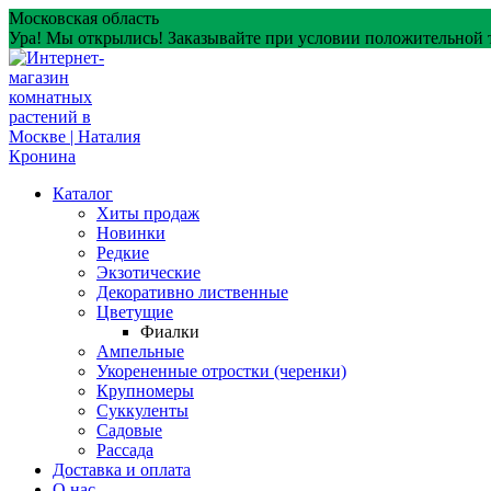
Перейти
Московская область
к
Ура! Мы открылись! Заказывайте при условии положительной 
содержанию
Каталог
Хиты продаж
Новинки
Редкие
Экзотические
Декоративно лиственные
Цветущие
Фиалки
Ампельные
Укорененные отростки (черенки)
Крупномеры
Суккуленты
Садовые
Рассада
Доставка и оплата
О нас